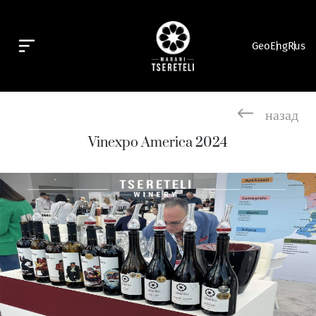
Geo
Eng
Rus
назад
Vinexpo America 2024