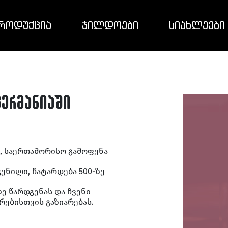
ᲠᲝᲓᲣᲥᲪᲘᲐ
ᲯᲘᲚᲓᲝᲔᲑᲘ
ᲡᲘᲐᲮᲚᲔᲔᲑᲘ
ერმანიაში
ი, საერთაშორისო გამოფენა
გენილი, ჩატარდება 500-ზე
ე წარდგენას და ჩვენი
ებისთვის გაზიარებას.