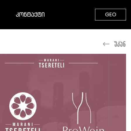
ᲙᲝᲜᲢᲐᲥᲢᲘ
GEO
უკან