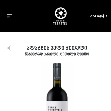
Geo
Eng
Rus
ᲐᲚᲐᲖᲜᲘᲡ ᲕᲔᲚᲘ ᲬᲘᲗᲔᲚᲘ
ნახევრად ტკბილი, წითელი ღვინო